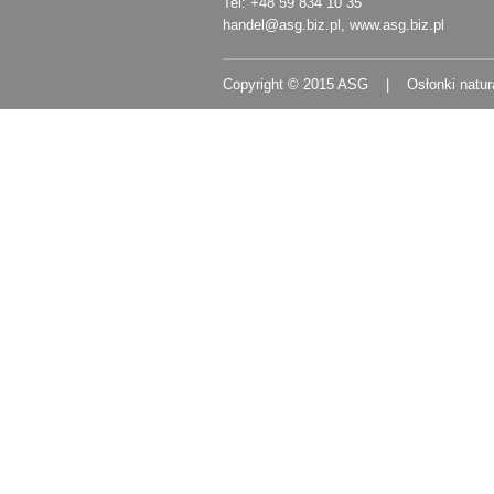
Tel: +48 59 834 10 35
handel@asg.biz.pl
,
www.asg.biz.pl
Copyright © 2015 ASG | Osłonki natur