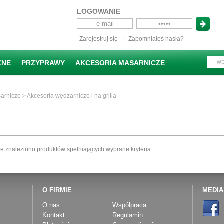
LOGOWANIE
Zarejestruj się
|
Zapomniałeś hasła?
ZNE
PRZYPRAWY
AKCESORIA MASARNICZE
sarnicze
> Akcesoria wędzarnicze i na grilla
ie znaleziono produktów spełniających wybrane kryteria.
O FIRMIE
MEDIA
O nas
Współpraca
Kontakt
Regulamin