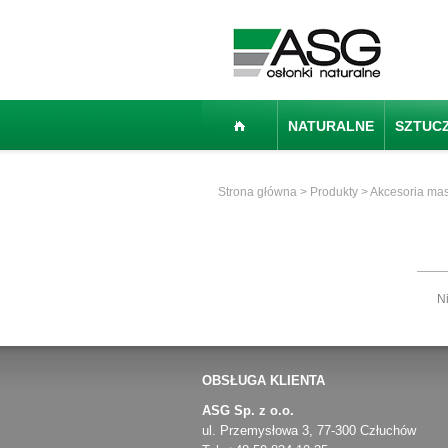
NATURALNE
SZTUC
Strona główna
>
Produkty
>
Akcesoria ma
N
OBSŁUGA KLIENTA
ASG Sp. z o.o.
ul. Przemysłowa 3, 77-300 Człuchów