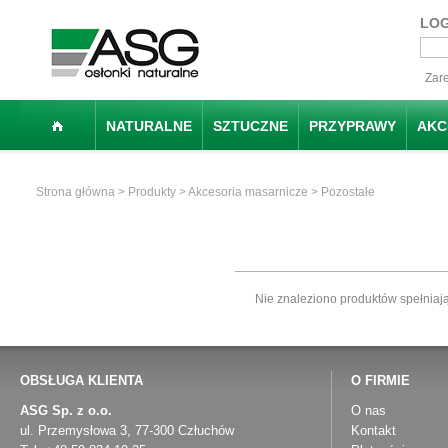
LO
Zare
NATURALNE
SZTUCZNE
PRZYPRAWY
AKC
Strona główna
>
Produkty
>
Akcesoria masarnicze
> Pozostałe
Nie znaleziono produktów spełniają
OBSŁUGA KLIENTA
O FIRMIE
ASG Sp. z o.o.
O nas
ul. Przemysłowa 3, 77-300 Człuchów
Kontakt