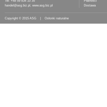
Tel: +48 59 834 10 35
Płatności
handel@asg.biz.pl
,
www.asg.biz.pl
Dostawa
Copyright © 2015 ASG | Osłonki naturalne