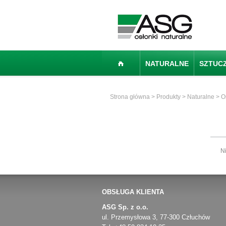
NATURALNE
SZTUC
Strona główna
>
Produkty
>
Naturalne
>
O
N
OBSŁUGA KLIENTA
ASG Sp. z o.o.
ul. Przemysłowa 3, 77-300 Człuchów