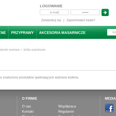
LOGOWANIE
Zarejestruj się
|
Zapomniałeś hasła?
ZNE
PRZYPRAWY
AKCESORIA MASARNICZE
słonki wołowe
> Jelita wiankowe
ie znaleziono produktów spełniających wybrane kryteria.
O FIRMIE
MEDIA
O nas
Współpraca
Kontakt
Regulamin