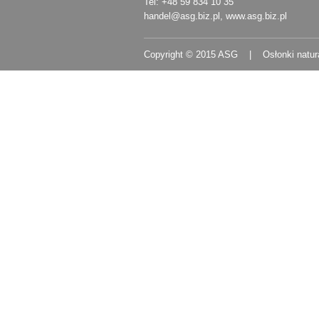
Tel: +48 59 834 10 35
handel@asg.biz.pl
,
www.asg.biz.pl
Copyright © 2015 ASG | Osłonki natur